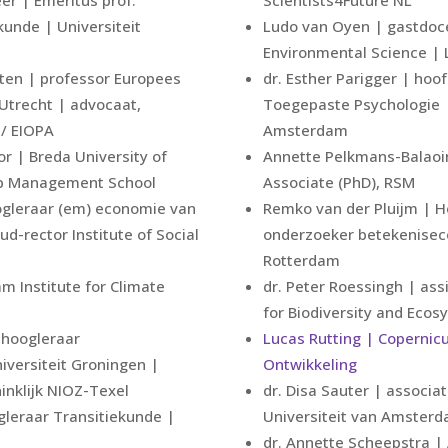
nde | Universiteit
Ludo van Oyen | gastdoce
Environmental Science | L
rten | professor Europees
dr. Esther Parigger | ho
 Utrecht | advocaat,
Toegepaste Psychologie 
 / EIOPA
Amsterdam
tor | Breda University of
Annette Pelkmans-Balaoi
rp Management School
Associate (PhD), RSM
oogleraar (em) economie van
Remko van der Pluijm | 
d-rector Institute of Social
onderzoeker betekenise
Rotterdam
am Institute for Climate
dr. Peter Roessingh | assi
for Biodiversity and Eco
 hoogleraar
Lucas Rutting | Copernic
niversiteit Groningen |
Ontwikkeling
nklijk NIOZ-Texel
dr. Disa Sauter | associa
gleraar Transitiekunde |
Universiteit van Amster
dr. Annette Scheepstra |