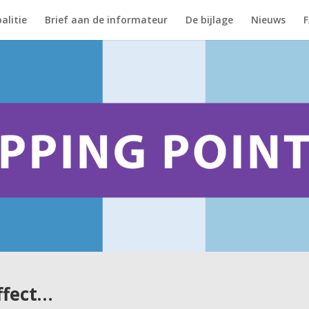
alitie
Brief aan de informateur
De bijlage
Nieuws
ffect…