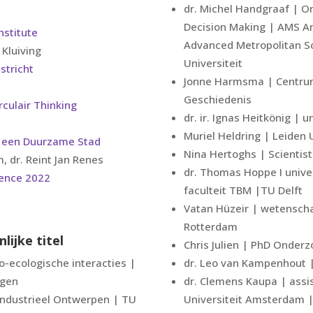
dr. Michel Handgraaf | 
Decision Making | AMS Am
nstitute
Advanced Metropolitan S
 Kluiving
Universiteit
stricht
Jonne Harmsma | Centrum
Geschiedenis
rculair Thinking
dr. ir. Ignas Heitkönig | 
Muriel Heldring | Leiden U
r een Duurzame Stad
Nina Hertoghs | Scientist
 dr. Reint Jan Renes
dr. Thomas Hoppe I unive
ience 2022
faculteit TBM |TU Delft
Vatan Hüzeir | wetenscha
Rotterdam
lijke titel
Chris Julien | PhD Onder
io-ecologische interacties |
dr. Leo van Kampenhout |
egen
dr. Clemens Kaupa | assis
| Industrieel Ontwerpen | TU
Universiteit Amsterdam 