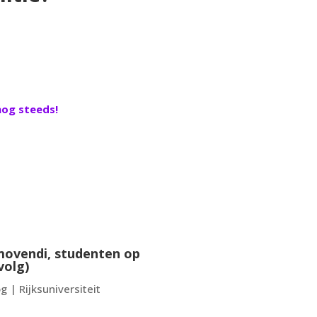
og steeds!
ovendi, studenten op
volg)
g | Rijksuniversiteit