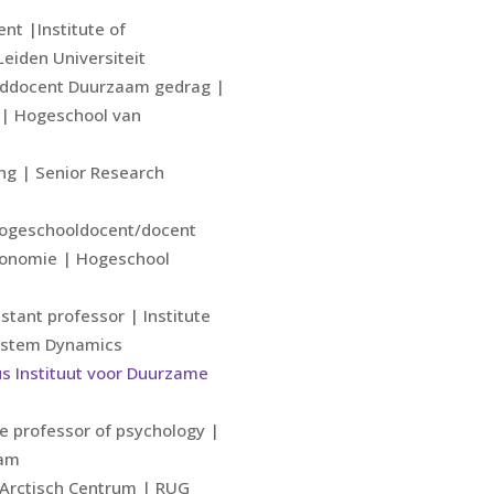
nt |Institute of
eiden Universiteit
ofddocent Duurzaam gedrag |
| Hogeschool van
ng | Senior Research
Hogeschooldocent/docent
conomie | Hogeschool
stant professor | Institute
system Dynamics
us Instituut voor Duurzame
te professor of psychology |
dam
 Arctisch Centrum | RUG