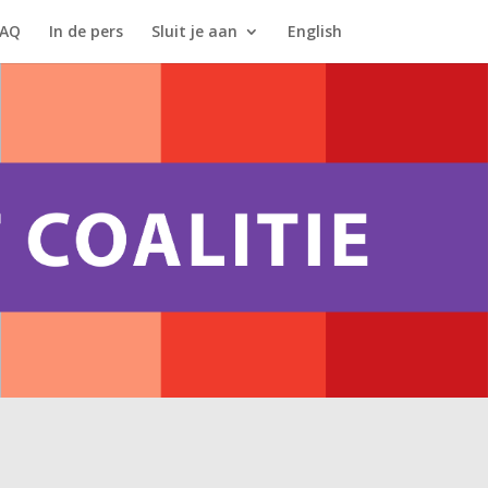
FAQ
In de pers
Sluit je aan
English