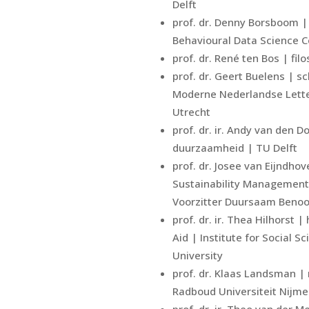
Delft
prof. dr. Denny Borsboom | 
Behavioural Data Science C
prof. dr. René ten Bos | fil
prof. dr. Geert Buelens | sc
Moderne Nederlandse Lette
Utrecht
prof. dr. ir. Andy van den 
duurzaamheid | TU Delft
prof. dr. Josee van Eijndho
Sustainability Management 
Voorzitter Duursaam Beno
prof. dr. ir. Thea Hilhorst
Aid | Institute for Social S
University
prof. dr. Klaas Landsman |
Radboud Universiteit Nijm
prof. dr. ir. Theo van der M