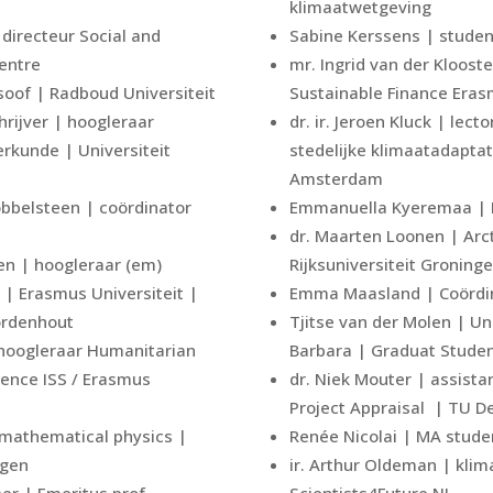
klimaatwetgeving
directeur Social and
Sabine Kerssens | stude
entre
mr. Ingrid van der Klooste
osoof | Radboud Universiteit
Sustainable Finance Eras
hrijver | hoogleraar
dr. ir. Jeroen Kluck | lect
rkunde | Universiteit
stedelijke klimaatadapta
Amsterdam
Dobbelsteen | coördinator
Emmanuella Kyeremaa | 
dr. Maarten Loonen | Arc
ven | hoogleraar (em)
Rijksuniversiteit Groning
| Erasmus Universiteit |
Emma Maasland | Coördina
ordenhout
Tjitse van der Molen | Uni
 | hoogleraar Humanitarian
Barbara | Graduat Stude
cience ISS / Erasmus
dr. Niek Mouter | assist
Project Appraisal | TU De
 mathematical physics |
Renée Nicolai | MA stude
egen
ir. Arthur Oldeman | kl
eer | Emeritus prof.
Scientists4Future NL