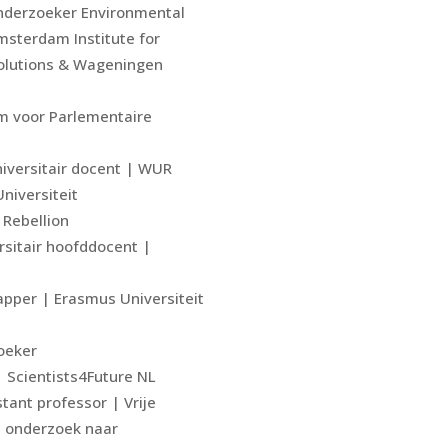
Onderzoeker Environmental
sterdam Institute for
olutions & Wageningen
 voor Parlementaire
universitair docent | WUR
niversiteit
 Rebellion
rsitair hoofddocent |
pper | Erasmus Universiteit
zoeker
 Scientists4Future NL
tant professor | Vrije
| onderzoek naar