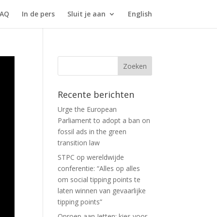
FAQ
In de pers
Sluit je aan
English
Recente berichten
Urge the European
Parliament to adopt a ban on
fossil ads in the green
transition law
STPC op wereldwijde
conferentie: “Alles op alles
om social tipping points te
laten winnen van gevaarlijke
tipping points”
Oproep aan Jetten: kies voor