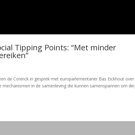
cial Tipping Points: “Met minder
ereiken”
een de Coninck in gesprek met europarlementariër Bas Eickhout over
ijn de mechanismen in de samenleving die kunnen samenspannen om di