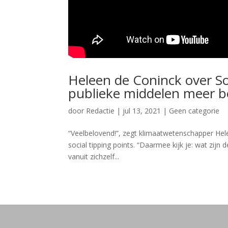
Heleen de Coninck over So
publieke middelen meer b
door
Redactie
|
jul 13, 2021
|
Geen categorie
“Veelbelovend!”, zegt klimaatwetenschapper Hel
social tipping points. “Daarmee kijk je: wat z
vanuit zichzelf...