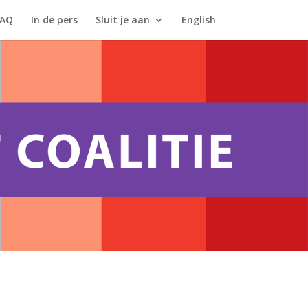
FAQ
In de pers
Sluit je aan
English