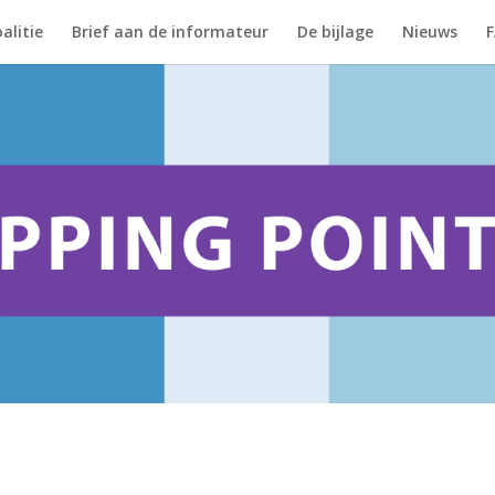
alitie
Brief aan de informateur
De bijlage
Nieuws